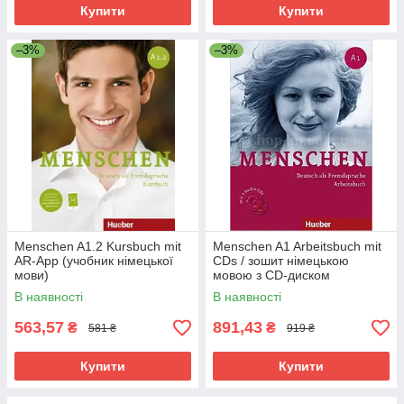
Купити
Купити
–3%
–3%
Menschen A1.2 Kursbuch mit
Menschen A1 Arbeitsbuch mit
AR-App (учобник німецької
CDs / зошит німецькою
мови)
мовою з CD-диском
В наявності
В наявності
563,57
891,43
₴
₴
581 ₴
919 ₴
Купити
Купити