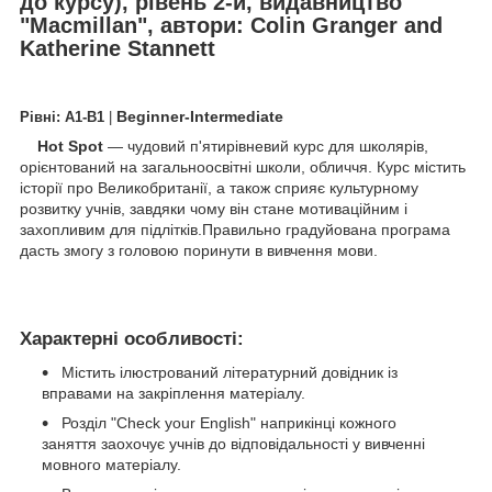
до курсу), рівень 2-й, видавництво
"Macmillan", автори: Colin Granger and
Katherine Stannett
Beginner-Intermediate
Рівні:
A1-B1
|
Hot
Spot
— чудовий п'ятирівневий курс для школярів,
орієнтований на загальноосвітні школи, обличчя. Курс містить
історії про Великобританії, а також сприяє культурному
розвитку учнів, завдяки чому він стане мотиваційним і
захопливим для підлітків.Правильно градуйована програма
дасть змогу з головою поринути в вивчення мови.
Характерні особливості:
Містить ілюстрований літературний довідник із
вправами на закріплення матеріалу.
Розділ "Check your English" наприкінці кожного
заняття заохочує учнів до відповідальності у вивченні
мовного матеріалу.