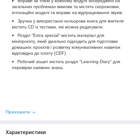
Вправи за тлієм у кожному модулі зосереджені на
загальних проблемах вимови та містять скоромовки,
інтонаційні моделі та вправи на відпрацювання звуків.
Зручна у використанні кольорова книга для вчителя
містить CD із тестами, які можна редагувати.
Розділ "Extra special" містить матеріал для
мініпроєкту, який ідеально підходить для підготовки
домашніх проєктів і розвитку комунікативних навичок
відповідно до іспиту (CEF).
Робочий зошит містить розділ "Learning Diary" для
перевірки наявних знань.
Приховати
Характеристики