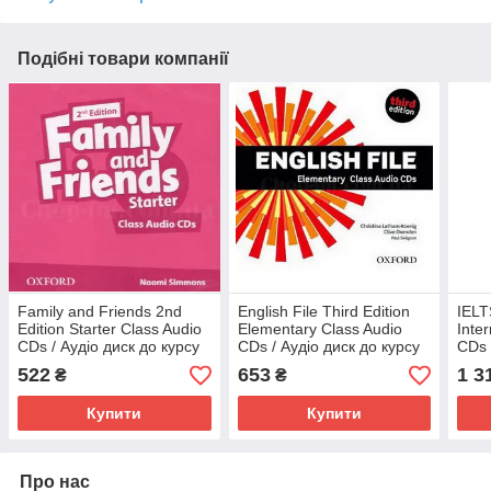
Подібні товари компанії
Family and Friends 2nd
English File Third Edition
IELT
Edition Starter Class Audio
Elementary Class Audio
Inte
CDs / Аудіо диск до курсу
CDs / Аудіо диск до курсу
CDs 
522
653
1 3
₴
₴
Купити
Купити
Про нас