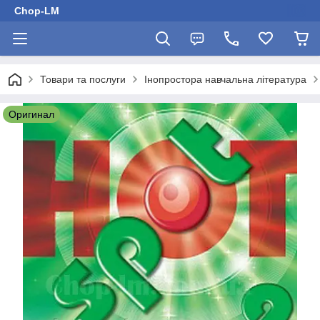
Chop-LM
Товари та послуги
Інопростора навчальна література
Оригинал