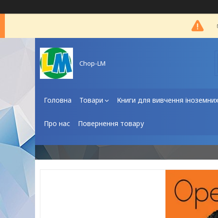
Chop-LM
Головна
Товари
Книги для вивчення іноземни
Про нас
Повернення товару