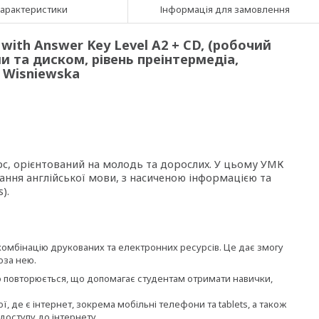
арактеристики
Інформація для замовлення
with Answer Key Level A2 + CD, (робочий
и та диском, рівень преінтермедіа,
d Wisniewska
с, орієнтований на молодь та дорослих. У цьому УМК
ння англійської мови, з насиченою інформацією та
).
комбінацію друкованих та електронних ресурсів. Це дає змогу
оза нею.
йно повторюється, що допомагає студентам отримати навички,
 де є інтернет, зокрема мобільні телефони та tablets, а також
доступу до інтернету.