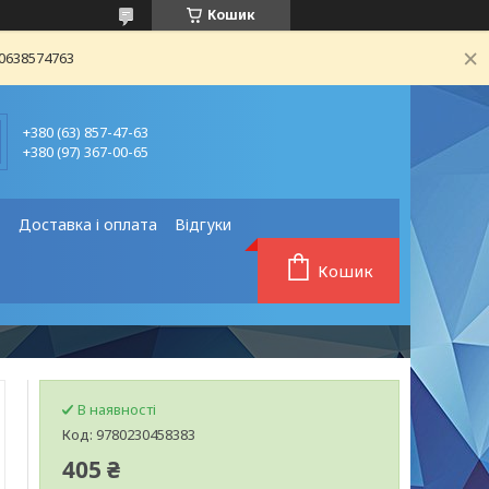
Кошик
80638574763
+380 (63) 857-47-63
+380 (97) 367-00-65
❗
Доставка і оплата
Відгуки
Кошик
В наявності
Код:
9780230458383
405 ₴