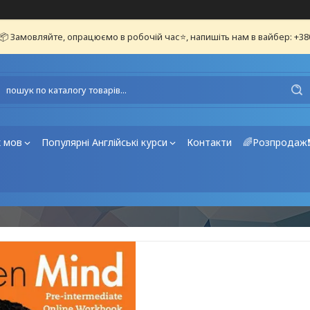
📦 Замовляйте, опрацюємо в робочій час⭐, напишіть нам в вайбер: +3
х мов
Популярні Англійські курси
Контакти
🌈Розпродаж