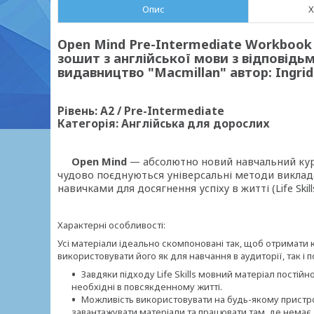
Опис
Х
Open Mind Pre-Intermediate Workbook 
зошит з англійської мови з відповідьм
видавництво "Macmillan" автор: Ingri
Рівень: A2 / Pre-Intermediate
Категорія: Англійська для дорослих
Open Mind
— абсолютно новий навчальний кур
чудово поєднуються універсальні методи виклада
навичками для досягнення успіху в житті (Life Skills
Характерні особливості:
Усі матеріали ідеально скомпоновані так, щоб отримати 
використовувати його як для навчання в аудиторії, так і п
Завдяки підходу Life Skills мовний матеріал пості
необхідні в повсякденному житті.
Можливість використовувати на будь-якому пристрої,
завантажувати матеріали та працювати там, де немає 