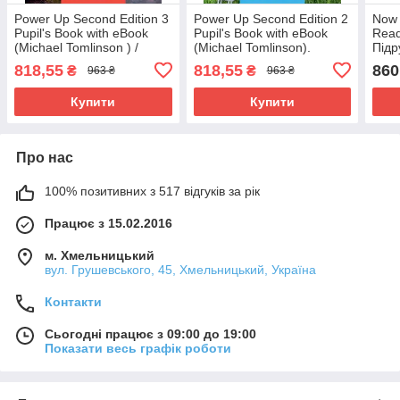
Power Up Second Edition 3
Power Up Second Edition 2
Now 
Pupil's Book with eBook
Pupil's Book with eBook
Read
(Michael Tomlinson ) /
(Michael Tomlinson).
Підр
Підручник з англійської
Cambridge / Підручник
818,55
818,55
860
₴
₴
963 ₴
963 ₴
мови
Купити
Купити
Про нас
100% позитивних з 517 відгуків за рік
Працює з 15.02.2016
м. Хмельницький
вул. Грушевського, 45, Хмельницький, Україна
Контакти
Сьогодні працює з 09:00 до 19:00
Показати весь графік роботи