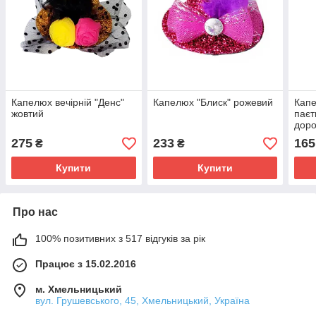
Капелюх вечірній "Денс"
Капелюх "Блиск" рожевий
Капе
жовтий
паєт
доро
275
233
165
₴
₴
Купити
Купити
Про нас
100% позитивних з 517 відгуків за рік
Працює з 15.02.2016
м. Хмельницький
вул. Грушевського, 45, Хмельницький, Україна