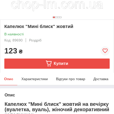
Капелюх "Мині блиск" жовтий
В наявності
Код: 89690
Роздріб
123
₴
Купити
Опис
Характеристики
Відгуки про товар
Доставка
Опис
Капелюх "Мині блиск" жовтий на вечірку
(вуалетка, вуаль), жіночий декоративний