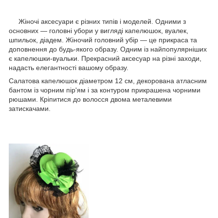
Жіночі аксесуари є різних типів і моделей. Одними з
основних — головні убори у вигляді капелюшок, вуалек,
шпильок, діадем. Жіночий головний убір — це прикраса та
доповнення до будь-якого образу. Одним із найпопулярніших
є капелюшки-вуальки. Прекрасний аксесуар на різні заходи,
надасть елегантності вашому образу.
Салатова капелюшок діаметром 12 см, декорована атласним
бантом із чорним пір'ям і за контуром прикрашена чорними
рюшами. Кріпитися до волосся двома металевими
затискачами.