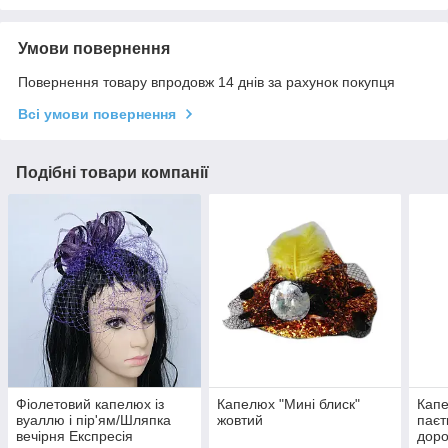
Умови повернення
Повернення товару впродовж 14 днів за рахунок покупця
Всі умови повернення
Подібні товари компанії
Фіолетовий капелюх із
Капелюх "Мині блиск"
Капе
вуаллю і пір'ям/Шляпка
жовтий
паєт
вечірня Експресія
доро