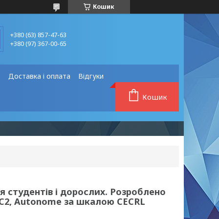
Кошик
+380 (63) 857-47-63
+380 (97) 367-00-65
❗
Доставка і оплата
Відгуки
Кошик
я студентів і дорослих. Розроблено
C1-C2, Autonome за шкалою CECRL