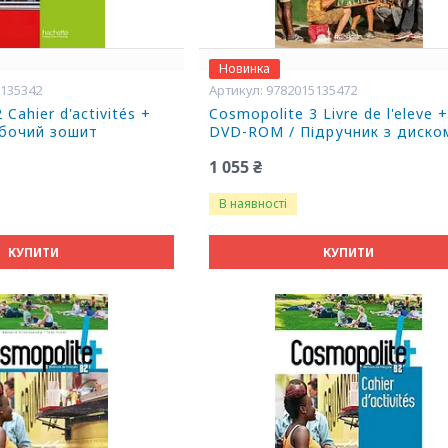
Новинка
5135342
9782015135472
Cahier d'activités +
Cosmopolite 3 Livre de l'eleve 
обочий зошит
DVD-ROM / Підручник з диско
1 055 ₴
В наявності
КУПИТИ
КУПИТИ