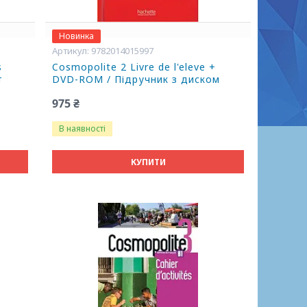
Новинка
9782014015997
s
Cosmopolite 2 Livre de l'eleve +
т
DVD-ROM / Підручник з диском
975 ₴
В наявності
КУПИТИ