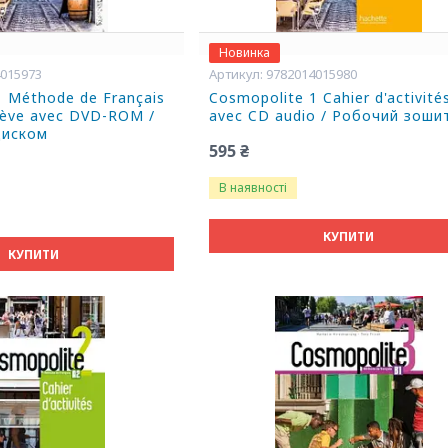
Новинка
4015973
9782014015980
1 Méthode de Français
Cosmopolite 1 Cahier d'activité
élève avec DVD-ROM /
avec CD audio / Робочий зоши
диском
595 ₴
В наявності
КУПИТИ
КУПИТИ