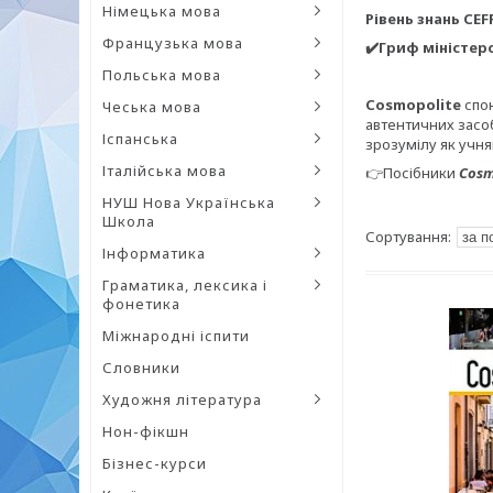
Німецька мова
Рівень знань CEF
Французька мова
✔️Гриф міністер
Польська мова
Cosmopolite
спон
Чеська мова
автентичних засоб
Іспанська
зрозумілу як учня
Італійська мова
👉Посібники
Cosm
НУШ Нова Українська
Школа
Інформатика
Граматика, лексика і
фонетика
Міжнародні іспити
Словники
Художня література
Нон-фікшн
Бізнес-курси