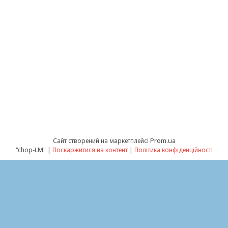
Prom.ua
Сайт створений на маркетплейсі
"chop-LM" |
Поскаржитися на контент
|
Політика конфіденційності