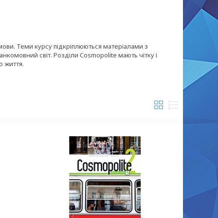
мови. Теми курсу підкріплюються матеріалами з
комовний світ. Розділи Cosmopolite мають чітку і
о життя.