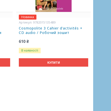
Новинка
9782015135489
+
Cosmopolite 3 Cahier d'activités +
м
CD audio / Робочий зошит
610 ₴
В наявності
КУПИТИ