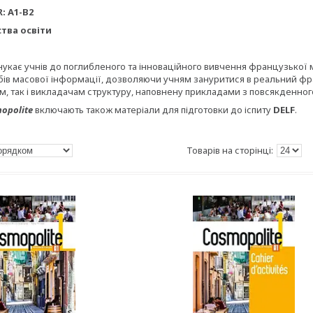
R: A1-B2
ства освіти
укає учнів до поглибленого та інноваційного вивчення французької 
ів масової інформації, дозволяючи учням зануритися в реальний фран
м, так і викладачам структуру, наповнену прикладами з повсякденног
opolite
включають також матеріали для підготовки до іспиту
DELF
.