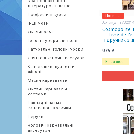
Країнознавство та
літературознавство
Професійні курси
Новинка
978201
Інші мови
Cosmopolite 
Дитячі речі
— Livre de l'
Підручник з 
Головні убори святкові
Натуральні головні убори
975 ₴
Святкові жіночі аксесуари
В наявності
Капелюшки, вуалетки
жіночі
Маски карнавальні
Дитячі карнавальні
костюми
Накладні пасма,
канекалон, косички
Перуки
Чоловічі карнавальні
аксесуари