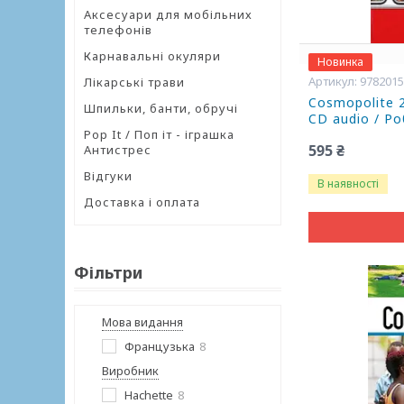
Аксесуари для мобільних
телефонів
Карнавальні окуляри
Новинка
978201
Лікарські трави
Cosmopolite 2 
Шпильки, банти, обручі
CD audio / Р
Pop It / Поп іт - іграшка
595 ₴
Антистрес
Відгуки
В наявності
Доставка і оплата
Фільтри
Мова видання
Французька
8
Виробник
Hachette
8