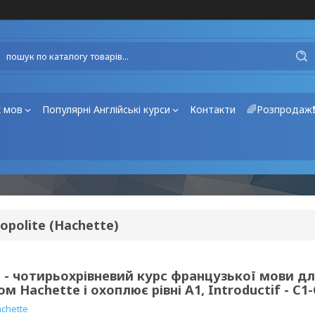
х мов
Популярні Англійські курси
Контакти
🌈Розпродаж
polite (Hachette)
 - чотирьохрівневий курс французької мови дл
м Hachette і охоплює рівні A1, Introductif - 
chette