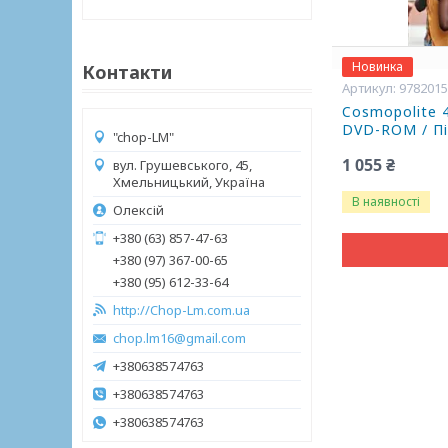
Новинка
Контакти
978201
Cosmopolite 4 
DVD-ROM / Пі
"chop-LM"
1 055 ₴
вул. Грушевського, 45,
Хмельницький, Україна
В наявності
Олексій
+380 (63) 857-47-63
+380 (97) 367-00-65
+380 (95) 612-33-64
http://Chop-Lm.com.ua
chop.lm16@gmail.com
+380638574763
+380638574763
+380638574763