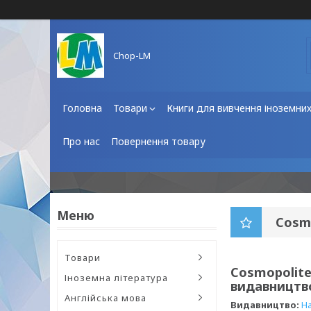
Chop-LM
Головна
Товари
Книги для вивчення іноземни
Про нас
Повернення товару
Cosmo
Товари
Cosmopolite
Іноземна література
видавництво
Англійська мова
Видавництво:
Ha