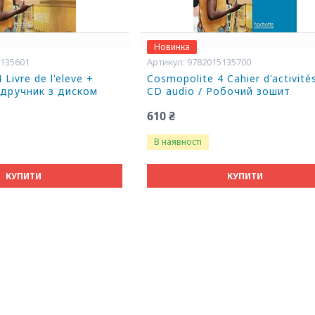
Новинка
5135601
9782015135700
Livre de l'eleve +
Cosmopolite 4 Cahier d'activité
дручник з диском
CD audio / Робочий зошит
610 ₴
В наявності
КУПИТИ
КУПИТИ