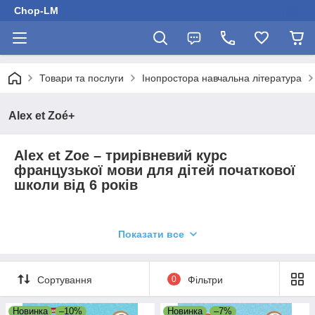
Chop-LM
Товари та послуги
Інопростора навчальна література
Alex et Zoé+
Alex et Zoe – трирівневий курс
французької мови для дітей початкової
школи від 6 років
Видавництво:
CLE International
Показати все
Рівень знань CEFR: А1
Сортування
0
Фільтри
Кожен рівень курсу розрахований на 80-90 годин навчання.
Alex et Zoe надає можливість підготовки до іспитів DELF Prim
Новинка
–10%
Новинка
–7%
завдяки спеціальним вправам у робочому зошиті. Оновлений