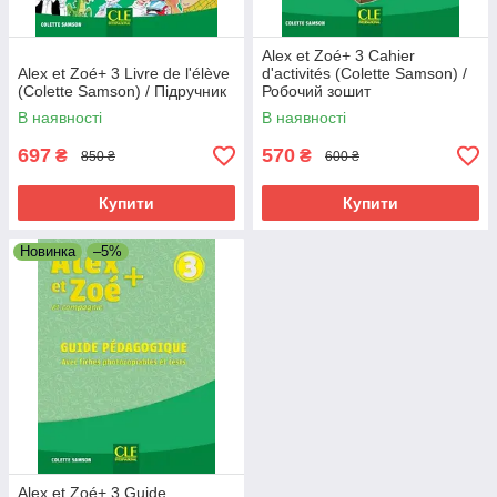
Alex et Zoé+ 3 Cahier
Alex et Zoé+ 3 Livre de l'élève
d'activités (Colette Samson) /
(Colette Samson) / Підручник
Робочий зошит
В наявності
В наявності
697
570
₴
₴
850 ₴
600 ₴
Купити
Купити
Новинка
–5%
Alex et Zoé+ 3 Guide