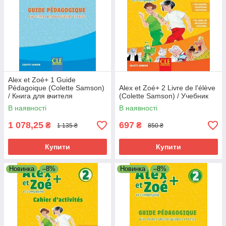
Alex et Zoé+ 1 Guide
Pédagoique (Colette Samson)
Alex et Zoé+ 2 Livre de l'élève
/ Книга для вчителя
(Colette Samson) / Учебник
В наявності
В наявності
1 078,25
697
₴
₴
1 135 ₴
850 ₴
Купити
Купити
Новинка
–8%
Новинка
–8%