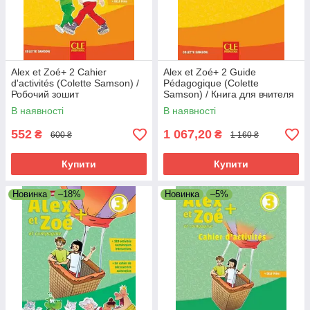
Alex et Zoé+ 2 Cahier
Alex et Zoé+ 2 Guide
d'activités (Colette Samson) /
Pédagogique (Colette
Робочий зошит
Samson) / Книга для вчителя
В наявності
В наявності
552
1 067,20
₴
₴
600 ₴
1 160 ₴
Купити
Купити
Новинка
–18%
Новинка
–5%