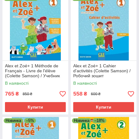
курс присвячений знаменитим творам та літературним
героям Шарля Перро, Лафонтена та Жюля Верна. Це дає
можливість учням познайомитись із французькою
літературою.
✔️Як наступний курс вивчення французької мови
рекомендується підручник Amis et compagnie, який є
продовженням Alex et Zoe, враховуючи матеріали кожного
рівня.
Alex et Zoé+ 1 Méthode de
Alex et Zoé+ 1 Cahier
Français - Livre de l'élève
d'activités (Colette Samson) /
(Colette Samson) / Учебник
Робочий зошит
В наявності
В наявності
765
558
₴
₴
850 ₴
600 ₴
Купити
Купити
Новинка
–5%
Новинка
–18%