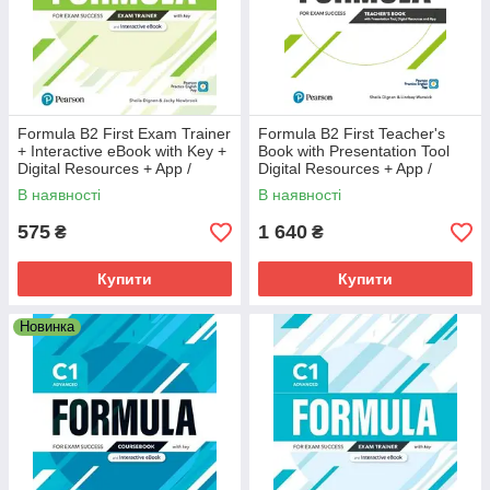
Formula B2 First Exam Trainer
Formula B2 First Teacher's
+ Interactive eBook with Key +
Book with Presentation Tool
Digital Resources + App /
Digital Resources + App /
Книга
Книга для учителя
В наявності
В наявності
575
1 640
₴
₴
Купити
Купити
Новинка