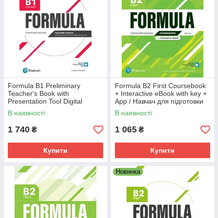
Formula B1 Preliminary
Formula B2 First Coursebook
Teacher's Book with
+ Interactive eBook with key +
Presentation Tool Digital
App / Навчач для підготовки
Resources + App / Книга для
до іспитів FCE
В наявності
В наявності
учителя
1 740
1 065
₴
₴
Купити
Купити
Новинка