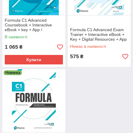
Formula C1 Advanced
Coursebook + Interactive
eBook + key + App /
Formula C1 Advanced Exam
Навчитель для підготовки до
Trainer + Interactive eBook +
В наявності
іспитів FCE
Key + Digital Resources + App
/ Книга
1 065
Немає в наявності
₴
575
₴
Купити
Новинка