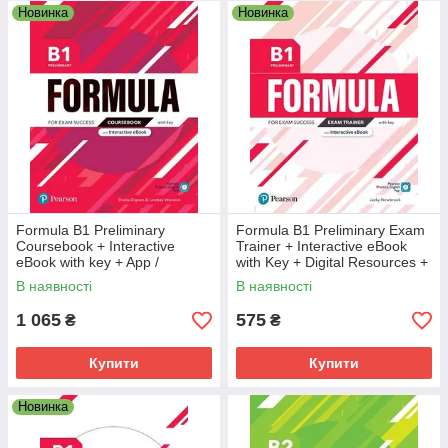
Новинка
Новинка
Formula B1 Preliminary
Formula B1 Preliminary Exam
Coursebook + Interactive
Trainer + Interactive eBook
eBook with key + App /
with Key + Digital Resources +
Підручник для підготовки до
App / Книга
В наявності
В наявності
екзаменів PET
1 065
575
₴
₴
Купити
Купити
Новинка