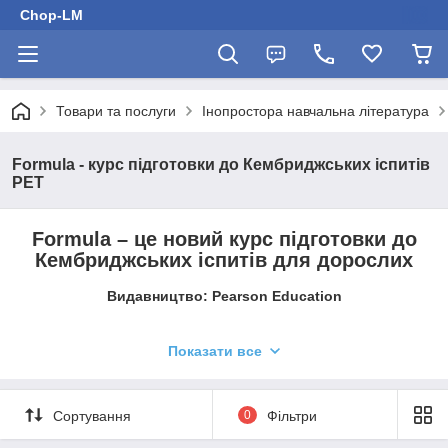
Chop-LM
Товари та послуги
Інопростора навчальна література
Formula - курс підготовки до Кембриджських іспитів
PET
Formula – це новий курс підготовки до
Кембриджських іспитів для дорослих
Видавництво: Pearson Education
Formula
пропонує різні навчальні цілі, що робить його
Показати все
придатним як для коротких курсів, так і для довших
навчальних програм з підготовки до іспитів. Додаткову
гнучкість забезпечують інтегровані цифрові інструменти, які
Сортування
0
Фільтри
можуть бути адаптовані до класу, самостійного навчання та
змішаних або повністю цифрових навчальних середовищ.