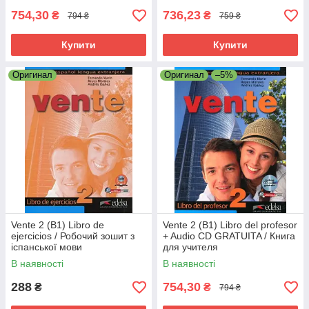
754,30
736,23
₴
₴
794 ₴
759 ₴
Купити
Купити
Оригинал
Оригинал
–5%
Vente 2 (B1) Libro de
Vente 2 (B1) Libro del profesor
ejercicios / Робочий зошит з
+ Audio CD GRATUITA / Книга
іспанської мови
для учителя
В наявності
В наявності
288
754,30
₴
₴
794 ₴