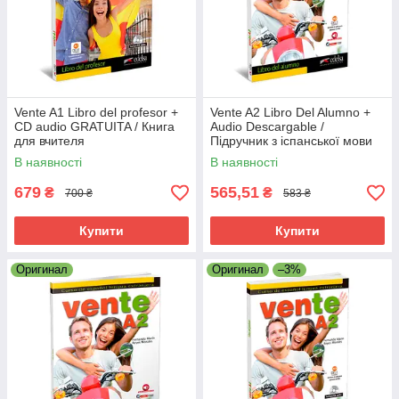
Vente A1 Libro del profesor +
Vente A2 Libro Del Alumno +
CD audio GRATUITA / Книга
Audio Descargable /
для вчителя
Підручник з іспанської мови
В наявності
В наявності
679
565,51
₴
₴
700 ₴
583 ₴
Купити
Купити
Оригинал
Оригинал
–3%