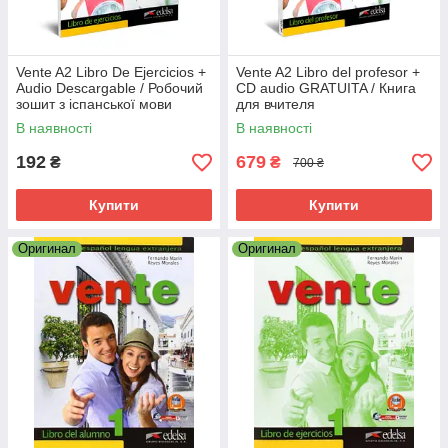
Vente A2 Libro De Ejercicios +
Vente A2 Libro del profesor +
Audio Descargable / Робочий
CD audio GRATUITA / Книга
зошит з іспанської мови
для вчителя
В наявності
В наявності
192
679
₴
₴
700 ₴
Купити
Купити
Оригинал
Оригинал