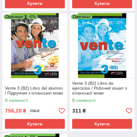
Купити
Купити
Оригинал
–5%
Оригинал
Vente 3 (B2) Libro de
Vente 3 (B2) Libro del alumno
ejercicios / Робочий зошит з
/ Підручник з іспанської мови
іспанської мови
В наявності
В наявності
756,20
311
₴
₴
796 ₴
Купити
Купити