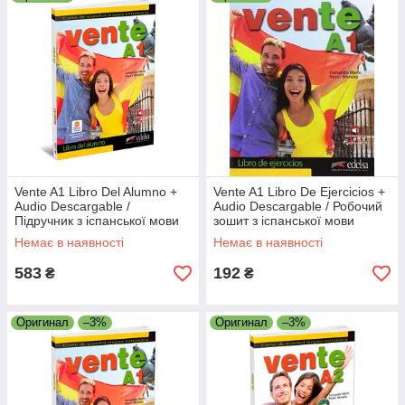
практичні завдання,
розділ на відпрацювання вимови та говоріння,
додаткові завдання,
теми для обговорення,
сторінки з країнознавства,
тести для самоконтролю
Для стyдентів до навчального курсу Vente доступні онлайн
матеріали з поясненнями і додатковими завданнями на сайті
Vente A1 Libro Del Alumno +
Vente A1 Libro De Ejercicios +
http://edelsa.es/aula_vente.php
Audio Descargable /
Audio Descargable / Робочий
Підручник з іспанської мови
зошит з іспанської мови
Немає в наявності
Немає в наявності
583
192
₴
₴
Оригинал
–3%
Оригинал
–3%