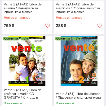
Vente 1 (A1+A2) Libro del
Vente 1 (A1+A2) Libro de
alumno / Навчитель за
ejercicios / Робочий зошит за
іспанською мовою
іспанською мовою
Немає в наявності
Немає в наявності
759
288
₴
₴
Оригинал
–5%
Оригинал
–3%
Vente 1 (A1+A2) Libro del
profesor + Audio CD
Vente 2 (B1) Libro del alumno
GRATUITA / Книга для
/ Підручник з іспанської мови
учителя
В наявності
В наявності