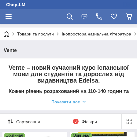
Chop-LM
Товари та послуги
Інопростора навчальна література
Vente
Vente
– новий сучасний курс іспанської
мови для студентів та дорослих від
видавництва Edеlsa.
Кожен рівень розрахований на 110-140 годин та
містить 14 моделей.
Показати все
Кожен модуль містить:
Сортування
0
Фільтри
короткі характеристики того, що вивчатиметься на
занятті,
Оригинал
Оригинал
розворот граматики та лексики,