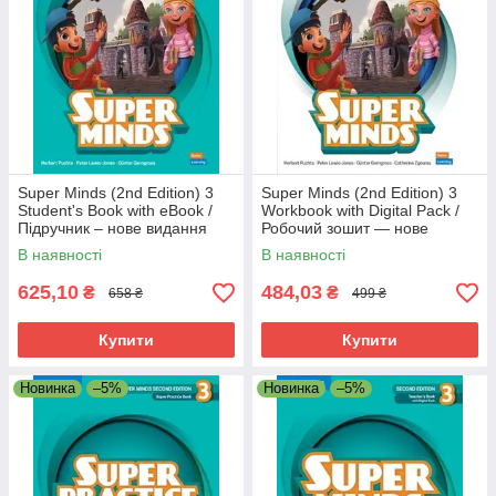
Super Minds (2nd Edition) 3
Super Minds (2nd Edition) 3
Student's Book with eBook /
Workbook with Digital Pack /
Підручник – нове видання
Робочий зошит — нове
видання
В наявності
В наявності
625,10
484,03
₴
₴
658 ₴
499 ₴
Купити
Купити
Новинка
–5%
Новинка
–5%