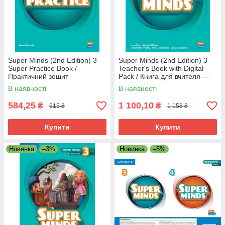
Super Minds (2nd Edition) 3
Super Minds (2nd Edition) 3
Super Practice Book /
Teacher's Book with Digital
Практичний зошит
Pack / Книга для вчителя —
нове видання
В наявності
В наявності
584,25
1 100,10
₴
₴
615 ₴
1 158 ₴
Купити
Купити
Новинка
–3%
Новинка
–5%