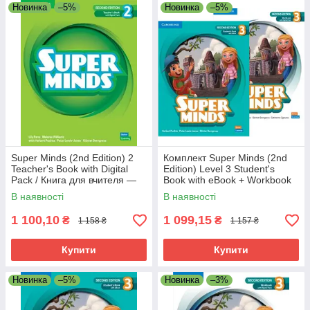
Новинка
–5%
Новинка
–5%
Super Minds (2nd Edition) 2
Комплект Super Minds (2nd
Teacher's Book with Digital
Edition) Level 3 Student's
Pack / Книга для вчителя —
Book with eBook + Workbook
нове видання
(Підручник + зошит)
В наявності
В наявності
1 100,10
1 099,15
₴
₴
1 158 ₴
1 157 ₴
Купити
Купити
Новинка
–5%
Новинка
–3%