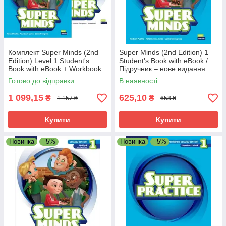
Комплект Super Minds (2nd
Super Minds (2nd Edition) 1
Edition) Level 1 Student's
Student's Book with eBook /
Book with eBook + Workbook
Підручник – нове видання
(Підручник + зошит)
Готово до відправки
В наявності
1 099,15
625,10
₴
₴
1 157 ₴
658 ₴
Купити
Купити
Новинка
–5%
Новинка
–5%