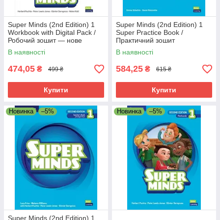
Super Minds (2nd Edition) 1
Super Minds (2nd Edition) 1
Workbook with Digital Pack /
Super Practice Book /
Робочий зошит — нове
Практичний зошит
видання
В наявності
В наявності
474,05
584,25
₴
₴
499 ₴
615 ₴
Купити
Купити
Новинка
–5%
Новинка
–5%
Super Minds (2nd Edition) 1