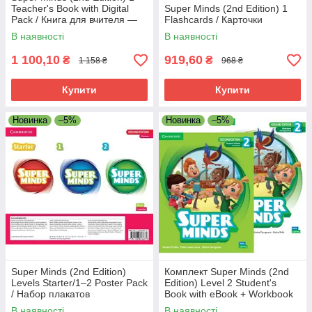
Teacher's Book with Digital
Super Minds (2nd Edition) 1
Pack / Книга для вчителя —
Flashcards / Карточки
нове видання
В наявності
В наявності
1 100,10
919,60
₴
₴
1 158 ₴
968 ₴
Купити
Купити
Новинка
–5%
Новинка
–5%
Super Minds (2nd Edition)
Комплект Super Minds (2nd
Levels Starter/1–2 Poster Pack
Edition) Level 2 Student's
/ Набор плакатов
Book with eBook + Workbook
(Підручник + зошит)
В наявності
В наявності