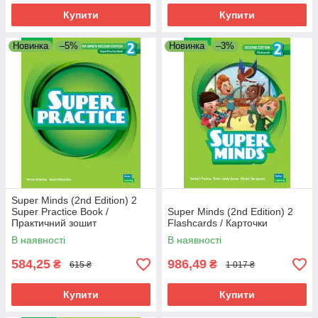
Купити
Купити
Новинка
–5%
Новинка
–3%
Super Minds (2nd Edition) 2
Super Practice Book /
Super Minds (2nd Edition) 2
Практичний зошит
Flashcards / Карточки
В наявності
В наявності
584,25
986,49
₴
₴
615 ₴
1 017 ₴
Купити
Купити