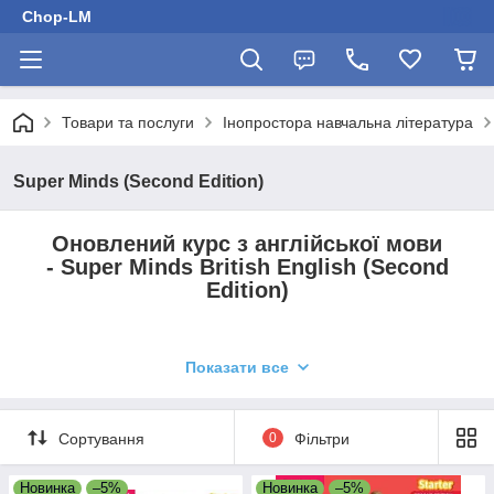
Chop-LM
Товари та послуги
Інопростора навчальна література
Super Minds (Second Edition)
Оновлений курс з англійської мови
- Super Minds British English (Second
Edition)
Друге видання популярного англійського курсу -
Super Minds
Показати все
(Second Edition).
У відповідності до Кембриджської системи
життєвих компетенцій курс приділяє особливу увагу розвитку
навичок критичного та творчого мислення, а також трьох
Сортування
0
Фільтри
ключових когнітивних функцій контролю для молодих учнів.
✔️Студенти насолоджуватимуться захоплюючими пригодами
Новинка
–5%
Новинка
–5%
з безстрашними персонажами, творчими проєктами,