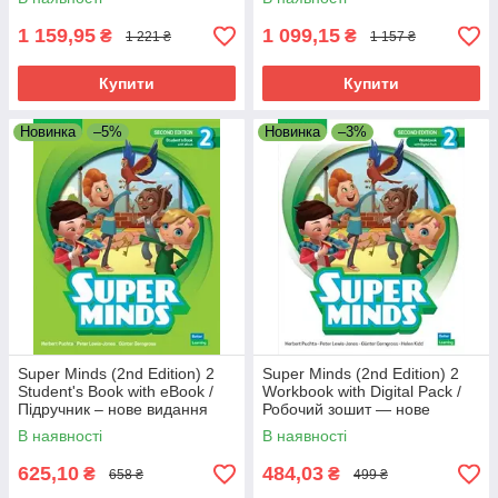
1 159,95
1 099,15
₴
₴
1 221 ₴
1 157 ₴
Купити
Купити
Новинка
–5%
Новинка
–3%
Super Minds (2nd Edition) 2
Super Minds (2nd Edition) 2
Student's Book with eBook /
Workbook with Digital Pack /
Підручник – нове видання
Робочий зошит — нове
видання
В наявності
В наявності
625,10
484,03
₴
₴
658 ₴
499 ₴