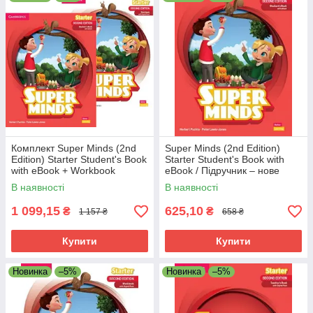
автентичними проєктами CLIL та широкою практикою
навичок на шляху до B1.
✔️Друге видання підтримується всеосяжним і розширеним
цифровим пакетом у Cambridge One, включаючи анімацію у
стилі великого екрана та
Practice Extra
для домашнього
використання.
Комплект Super Minds (2nd
Super Minds (2nd Edition)
Edition) Starter Student's Book
Starter Student's Book with
with eBook + Workbook
eBook / Підручник – нове
(Підручник + зошит)
видання
В наявності
В наявності
1 099,15
625,10
₴
₴
1 157 ₴
658 ₴
Купити
Купити
Новинка
–5%
Новинка
–5%