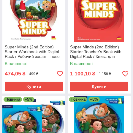
Super Minds (2nd Edition)
Super Minds (2nd Edition)
Starter Workbook with Digital
Starter Teacher's Book with
Pack / Робочий зошит - нове
Digital Pack / Книга для
видання
вчителя — нове видання
В наявності
В наявності
474,05
1 100,10
₴
₴
499 ₴
1 158 ₴
Купити
Купити
Новинка
–5%
Новинка
–5%