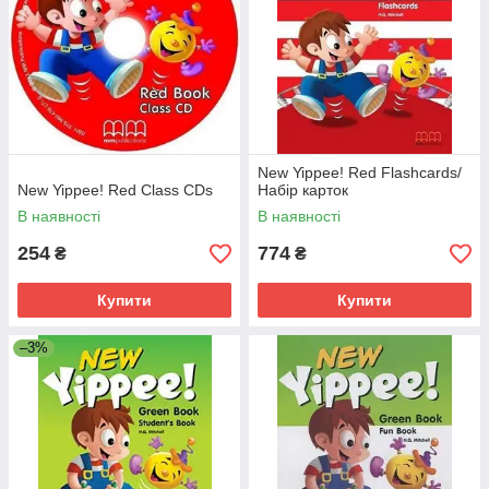
New Yippee! Red Flashcards/
New Yippee! Red Class CDs
Набір карток
В наявності
В наявності
254
774
₴
₴
Купити
Купити
–3%