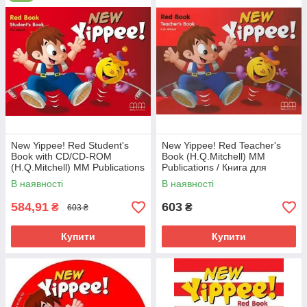
вивчають англійську спочатку слухаючи та розмовляючи, а
вже пізніше вчаться писати та читати. Таким чином, учні
вивчають та ознайомлюються з мовою так само як і носії. З
кожним рівнем яскравого та цікавого курсу
New
Yippee
розвиваються наступні мовленнєві навички:
Red Book
: головний акцент робиться на
прослуховування та говоріння;
Green Book
: студенти вже починають розпізнавати
літери;
Blue Book
: додається вивчення алфавіту та
New Yippee! Red Student's
New Yippee! Red Teacher's
навчання письму.
Book with CD/CD-ROM
Book (H.Q.Mitchell) MM
(H.Q.Mitchell) MM Publications
Publications / Книга для
/ Учебник
вчителя
В наявності
В наявності
584,91
603
₴
₴
603 ₴
Купити
Купити