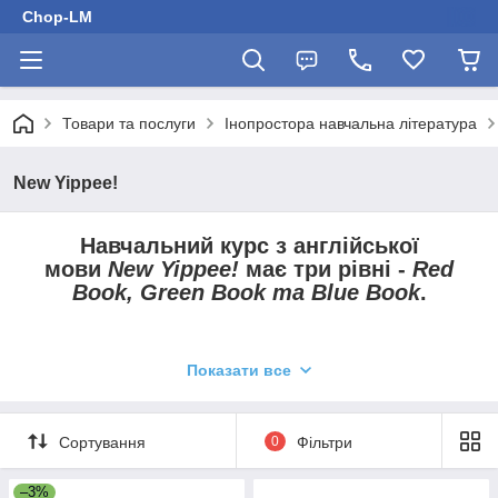
Chop-LM
Товари та послуги
Інопростора навчальна література
New Yippee!
Навчальний курс з англійської
мови
New Yippee!
має три рівні -
Red
Book, Green Book та Blue Book
.
В основі курсу лежить мультисенсорний підхід -
Multiple
Показати все
Intelligence
, головним принцип якого полягає в тому, що
кожна людина сприймає та розуміє інформацію
індивідуально, а саме тому всі учні вчаться по-різному. Таким
Сортування
0
Фільтри
чином, використання різноманітних матеріалів, таких як пісні,
ігри, навчання за допомогою історій, рольові ігри має значний
педагогічний ефект. Студенти поринають в саму мову та
–3%