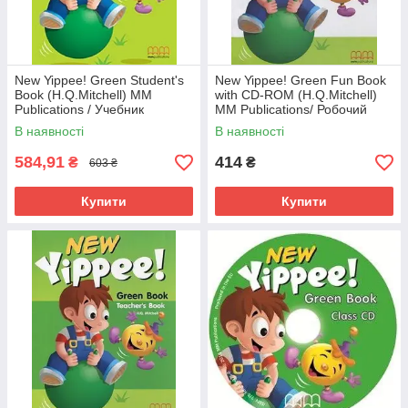
New Yippee! Green Student's
New Yippee! Green Fun Book
Book (H.Q.Mitchell) MM
with CD-ROM (H.Q.Mitchell)
Publications / Учебник
MM Publications/ Робочий
зошит
В наявності
В наявності
584,91
414
₴
₴
603 ₴
Купити
Купити