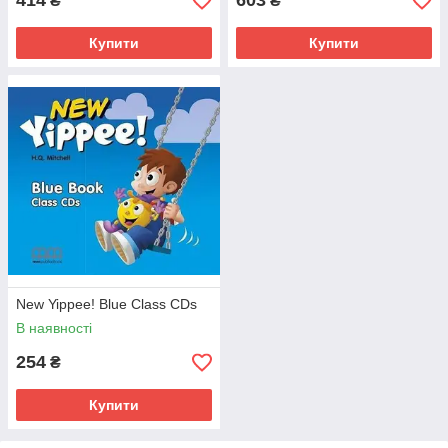
414
603
₴
₴
Купити
Купити
New Yippee! Blue Class CDs
В наявності
254
₴
Купити