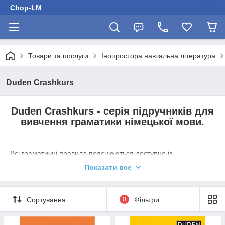
Chop-LM
Товари та послуги
Інопростора навчальна література
Duden Crashkurs
Duden Crashkurs
- серія підручників для
вивчення граматики німецької мови.
Всі граматичні правила пояснюються доступно із
зрозумілими прикладами. Вправи допомагають закріпити
Показати все
отримані знання.
Сортування
0
Фільтри