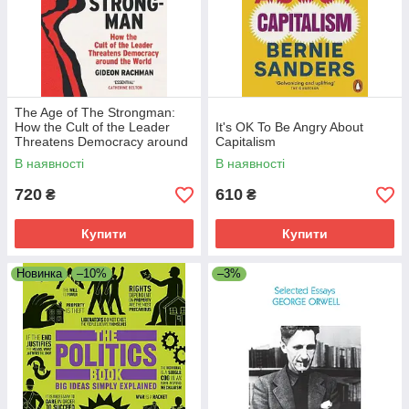
The Age of The Strongman:
How the Cult of the Leader
It's OK To Be Angry About
Threatens Democracy around
Capitalism
the World
В наявності
В наявності
720
610
₴
₴
Купити
Купити
Новинка
–10%
–3%