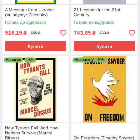
A Message from Ukraine
21 Lessons for the 21st
(Volodymyr Zelensky)
Century
Готово до відправки
Готово до відправки
516,15
743,85
₴
₴
555 ₴
783 ₴
Купити
Купити
Новинка
–5%
Новинка
–10%
How Tyrants Fall: And How
Nations Survive (Marcel
Dirsus)
On Freedom (Timothy Snyder)