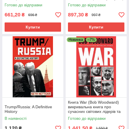
Готово до відправки
Готово до відправки
661,20
897,30
₴
₴
696 ₴
997 ₴
Купити
Купити
Новинка
–7%
Книга War (Bob Woodward)
Trump/Russia: A Definitive
викривальна книга про
History
сучасних світових лідерів та
конфлікти
В наявності
Готово до відправки
1 120
1 441,50
₴
₴
1 550 ₴