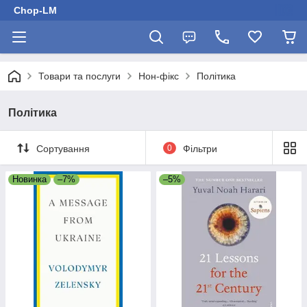
Chop-LM
Товари та послуги
Нон-фікс
Політика
Політика
Сортування
0
Фільтри
Новинка
–7%
–5%