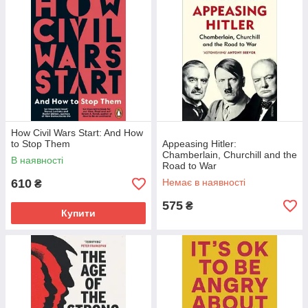
How Civil Wars Start: And How
to Stop Them
Appeasing Hitler:
Chamberlain, Churchill and the
В наявності
Road to War
610
Немає в наявності
₴
575
₴
Купити