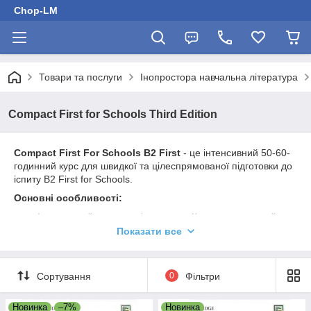
Chop-LM
Товари та послуги
Інопростора навчальна література
Compact First for Schools Third Edition
Compact First For Schools B2 First
- це інтенсивний 50-60-
годинний курс для швидкої та цілеспрямованої підготовки до
іспиту B2 First for Schools.
Основні особливості:
Інтенсивний перегляд і практика: Курс спрямований
на швидке підвищення ефективності учнів за
Показати все
допомогою інтенсивного перегляду та практики.
Закріплення мовних та навчальних навичок: Учні
закріплюють мовні та комунікативні навички для
Сортування
0
Фільтри
успішного складання іспиту.
Чітке та лаконічне навчання: Курс використовує чітке
Новинка
–7%
Новинка