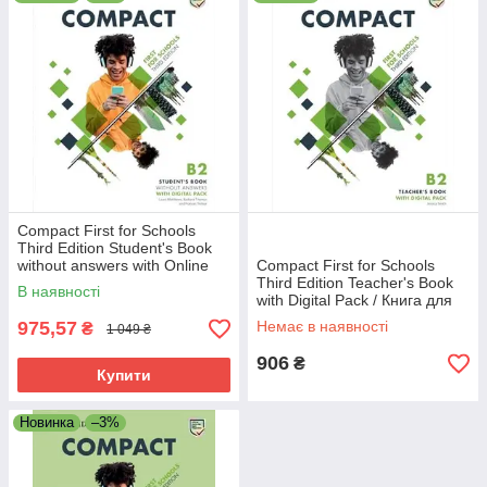
та лаконічне навчання для швидкої асиміляції
матеріалу.
Цифровий пакет Cambridge One: Надає доступ до
аудіоматеріалів та електронної книги для різних
пристроїв.
Інтерактивна практика: Включає в себе цифрове
тестове середовище для розробки стратегій та навичок
для успішного складання іспиту.
Розділи "Поради щодо іспитів": Граматичні та
лексичні вправи спрямовані на поширені помилки, щоб
Compact First for Schools
учні легше розуміли вимоги іспиту.
Third Edition Student's Book
without answers with Online
Compact First for Schools
Ресурси для вчителів: Додаткові матеріали для
Practice / Учебник
Third Edition Teacher's Book
В наявності
розширення та практики.
with Digital Pack / Книга для
учителя
975,57
Немає в наявності
₴
1 049 ₴
906
₴
Купити
Новинка
–3%