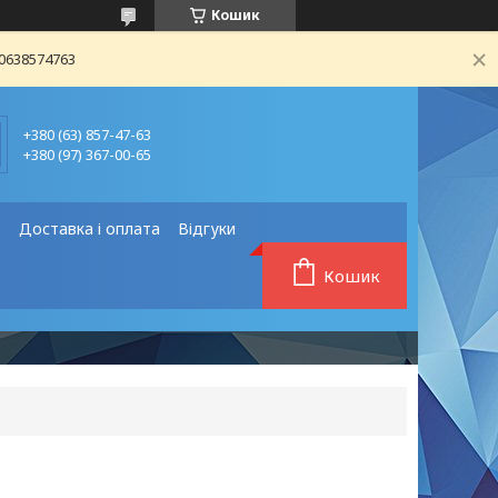
Кошик
80638574763
+380 (63) 857-47-63
+380 (97) 367-00-65
❗
Доставка і оплата
Відгуки
Кошик