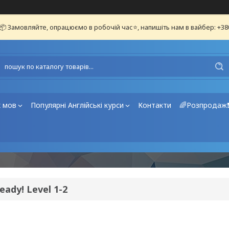
📦 Замовляйте, опрацюємо в робочій час⭐, напишіть нам в вайбер: +3
х мов
Популярні Англійські курси
Контакти
🌈Розпродаж
eady! Level 1-2