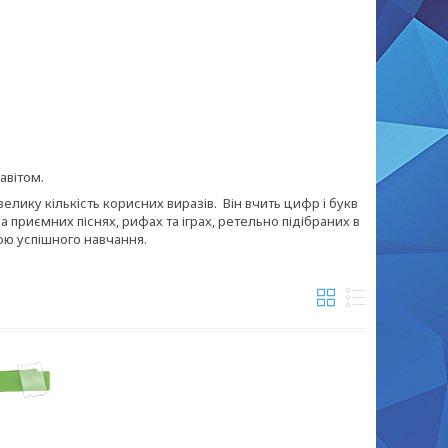
авітом.
лику кількість корисних виразів. Він вчить цифр і букв
а приємних піснях, рифах та іграх, ретельно підібраних в
вою успішного навчання.
%