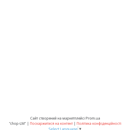
Prom.ua
Сайт створений на маркетплейсі
"chop-LM" |
Поскаржитися на контент
|
Політика конфіденційності
Select Language
▼