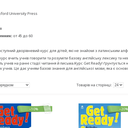
ford University Press
ів
инник:
от 45 до 60
ступний дворівневий курс для дітей, які не знайомі з латинським алф
с вчить учнів говорити та розуміти базову англійську лексику та неве
ь учнів на ранні стадії читання й письма.Курс
Get Ready! ґрунтується н
 учнів. Це дає учням базові знання для англійської мови, яка є осно
–10%
–20