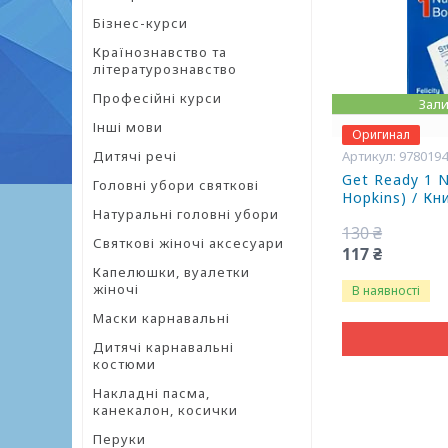
Бізнес-курси
Країнознавство та
літературознавство
Професійні курси
Зали
Інші мови
Оригинал
Дитячі речі
978019
Get Ready 1 N
Головні убори святкові
Hopkins) / Кн
Натуральні головні убори
130 ₴
Святкові жіночі аксесуари
117 ₴
Капелюшки, вуалетки
жіночі
В наявності
Маски карнавальні
Дитячі карнавальні
костюми
Накладні пасма,
канекалон, косички
Перуки