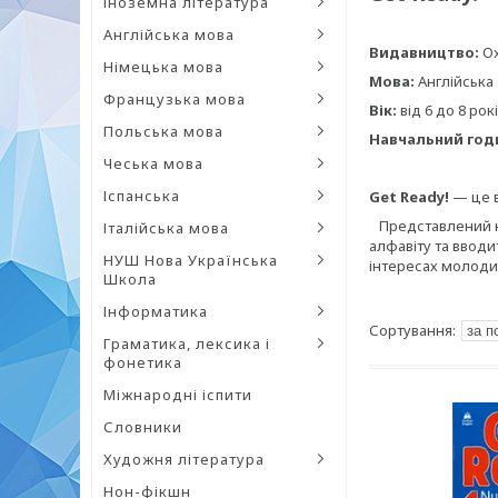
Іноземна література
Англійська мова
Видавництво:
Ox
Німецька мова
Мова:
Англійська
Французька мова
Вік:
від 6 до 8 рок
Польська мова
Навчальний год
Чеська мова
Іспанська
Get Ready!
— це в
Представлений кур
Італійська мова
алфавіту та вводит
НУШ Нова Українська
інтересах молодих
Школа
Інформатика
Граматика, лексика і
фонетика
Міжнародні іспити
Словники
Художня література
Нон-фікшн