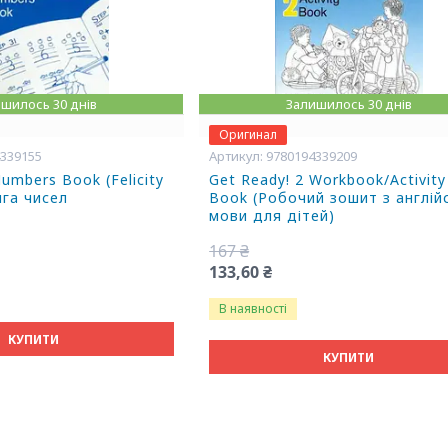
шилось 30 днів
Залишилось 30 днів
Оригинал
4339155
9780194339209
umbers Book (Felicity
Get Ready! 2 Workbook/Activity
ига чисел
Book (Робочий зошит з англій
мови для дітей)
167 ₴
133,60 ₴
В наявності
КУПИТИ
КУПИТИ