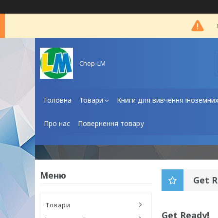
Chop-LM
Головна
Товари
Книги для вивчення іноземни
Про нас
Повернення товару
Get R
Товари
Get Ready!