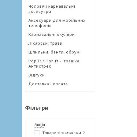
Чоловічі карнавальні
аксесуари
Аксесуари для мобільних
телефонів
Карнавальні окуляри
Лікарські трави
Шпильки, банти, обручі
Pop It / Поп іт - іграшка
Антистрес
Відгуки
Доставка і оплата
Фільтри
Акція
Товари зі знижками
2