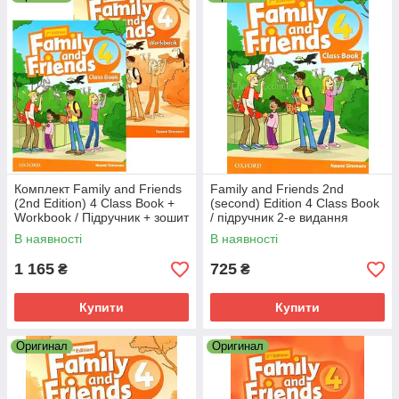
Рівень:
A1
Комплект Family and Friends
Family and Friends 2nd
(2nd Edition) 4 Class Book +
(second) Edition 4 Class Book
Workbook / Підручник + зошит
/ підручник 2-е видання
з англійської мови
В наявності
В наявності
1 165
725
₴
₴
Купити
Купити
Оригинал
Оригинал