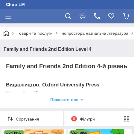
Chop-LM
Товари та послуги
Інопростора навчальна література
Family and Friends 2nd Edition Level 4
Family and Friends 2nd Edition 4-й рівень
Видавництво:
Oxford University Press
Мова:
Англійська
Показати все
Вік:
від 9 до 11 років
Кількість годин:
90 -150
Сортування
0
Фільтри
Рік видання:
2019 р
Автор:
Naomi Simmons
Оригинал
Оригинал