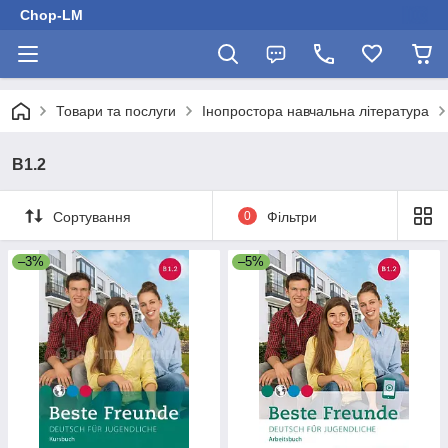
Chop-LM
Товари та послуги
Інопростора навчальна література
B1.2
Сортування
0
Фільтри
–3%
–5%