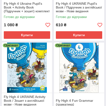
Fly High 4 Ukraine Pupil's
Fly High 4 UKRAINE Pupil's
Book + Activity Book
Book / Підручник з англійської
(Підручник + зошит) комплект
мови - Нове видання
/ Pearson
Готово до відправки
Готово до відправки
1 080
610
₴
₴
Купити
Купити
Оригинал
Оригинал
Fly High 4 UKRAINE Activity
Book / Зошит з англійської
Fly High 4 Fun Grammar
мови - Нове видання
(граматика)