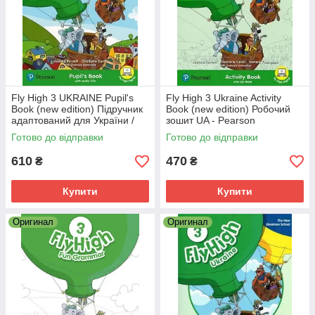
Fly High 3 UKRAINE Pupil's
Fly High 3 Ukraine Activity
Book (new edition) Підручник
Book (new edition) Робочий
адаптований для України /
зошит UA - Pearson
Pearson
Готово до відправки
Готово до відправки
610
470
₴
₴
Купити
Купити
Оригинал
Оригинал