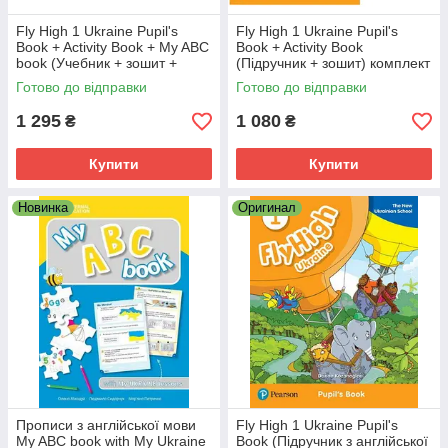
Fly High 1 Ukraine Pupil's
Fly High 1 Ukraine Pupil's
Book + Activity Book + My ABC
Book + Activity Book
book (Учебник + зошит +
(Підручник + зошит) комплект
прописи) комплект 1 клас
для 1-го класу
Готово до відправки
Готово до відправки
1 295
1 080
₴
₴
Купити
Купити
Новинка
Оригинал
Прописи з англійської мови
Fly High 1 Ukraine Pupil's
My ABC book with My Ukraine
Book (Підручник з англійської