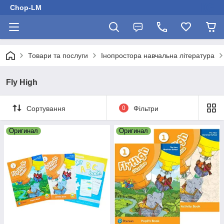
Chop-LM
Товари та послуги
Інопростора навчальна література
Fly High
Сортування
0
Фільтри
Оригинал
Оригинал