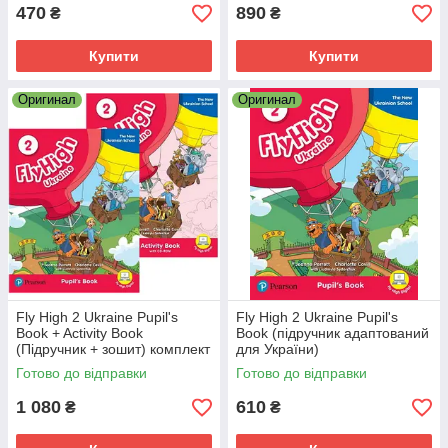
470
890
₴
₴
Купити
Купити
Оригинал
Оригинал
Fly High 2 Ukraine Pupil's
Fly High 2 Ukraine Pupil's
Book + Activity Book
Book (підручник адаптований
(Підручник + зошит) комплект
для України)
Готово до відправки
Готово до відправки
1 080
610
₴
₴