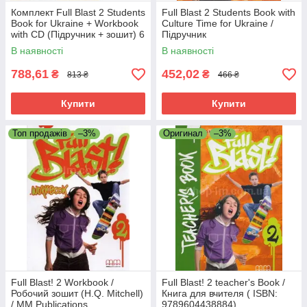
Комплект Full Blast 2 Students
Full Blast 2 Students Book with
Book for Ukraine + Workbook
Culture Time for Ukraine /
with CD (Підручник + зошит) 6
Підручник
клас
В наявності
В наявності
788,61
452,02
₴
₴
813 ₴
466 ₴
Купити
Купити
Топ продажів
–3%
Оригинал
–3%
Full Blast! 2 Workbook /
Full Blast! 2 teacher's Book /
Робочий зошит (H.Q. Mitchell)
Книга для вчителя ( ISBN:
/ MM Publications
9789604438884)