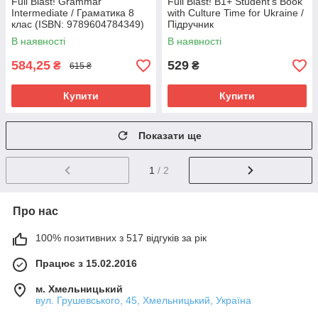
Full Blast! Grammar
Full Blast! B1+ Student's Book
Intermediate / Граматика 8
with Culture Time for Ukraine /
клас (ISBN: 9789604784349)
Підручник
В наявності
В наявності
584,25
529
₴
₴
615 ₴
Купити
Купити
Показати ще
1
/ 2
Про нас
100% позитивних з 517 відгуків за рік
Працює з 15.02.2016
м. Хмельницький
вул. Грушевського, 45, Хмельницький, Україна