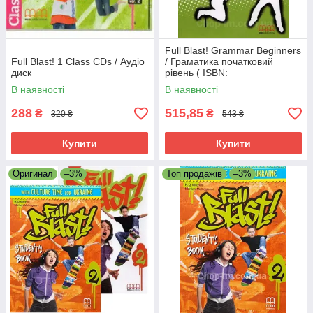
складається з 4 рівнів (А1-В1).
Full Blast! Grammar Beginners
Full Blast! 1 Class CDs / Аудіо
/ Граматика початковий
диск
рівень ( ISBN:
9789604781669)
В наявності
В наявності
288
515,85
₴
₴
320 ₴
543 ₴
Купити
Купити
Оригинал
–3%
Топ продажів
–3%