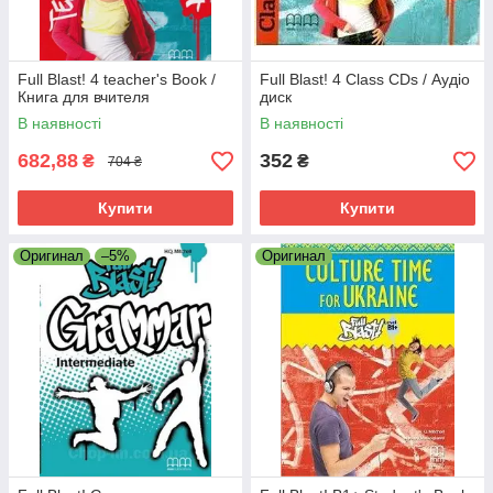
Full Blast! 4 teacher's Book /
Full Blast! 4 Class CDs / Аудіо
Книга для вчителя
диск
В наявності
В наявності
682,88
352
₴
₴
704 ₴
Купити
Купити
Оригинал
–5%
Оригинал