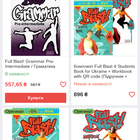
Full Blast! Grammar Pre-
Intermediate / Граматика
Комплект Full Blast 4 Students
Book for Ukraine + Workbook
В наявності
with QR code (Підручник +
зошит) 8 клас
557,65
Немає в наявності
₴
587 ₴
896
₴
Купити
Оригинал
–5%
Оригинал