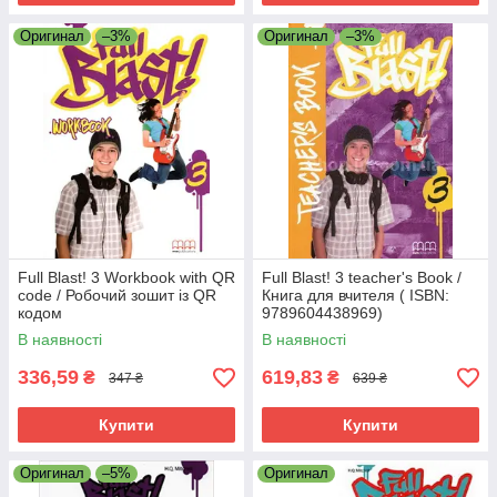
Оригинал
–3%
Оригинал
–3%
Full Blast! 3 Workbook with QR
Full Blast! 3 teacher's Book /
code / Робочий зошит із QR
Книга для вчителя ( ISBN:
кодом
9789604438969)
В наявності
В наявності
336,59
619,83
₴
₴
347 ₴
639 ₴
Купити
Купити
Оригинал
–5%
Оригинал