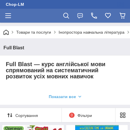
Chop-LM
Товари та послуги
Інопростора навчальна література
Full Blast
Full Blast — курс англійської мови
спрямований на систематичний
розвиток усіх мовних навичок
Виробник:
MM Publications
Показати все
Мова:
Англійська
Вікова група:
5-11 клас.
Сортування
0
Фільтри
Курс Full Blast має дозвіл Міністерства освіти та науки
Оригинал