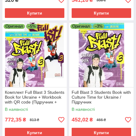
320
541,26
₴
₴
558 ₴
Купити
Купити
Оригинал
–5%
Оригинал
–3%
Комплект Full Blast 3 Students
Full Blast 3 Students Book with
Book for Ukraine + Workbook
Culture Time for Ukraine /
with QR code (Підручник +
Підручник
зошит) 7 клас
В наявності
В наявності
772,35
452,02
₴
₴
813 ₴
466 ₴
Купити
Купити