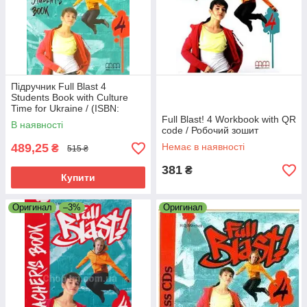
Підручник Full Blast 4
Students Book with Culture
Time for Ukraine / (ISBN:
9786180509052)
Full Blast! 4 Workbook with QR
В наявності
code / Робочий зошит
489,25
Немає в наявності
₴
515 ₴
381
₴
Купити
Оригинал
–3%
Оригинал