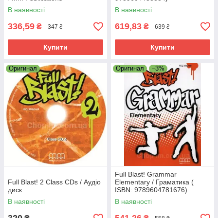
В наявності
В наявності
336,59
619,83
₴
₴
347 ₴
639 ₴
Купити
Купити
Оригинал
Оригинал
–3%
Full Blast! Grammar
Full Blast! 2 Class CDs / Аудіо
Elementary / Граматика (
диск
ISBN: 9789604781676)
В наявності
В наявності