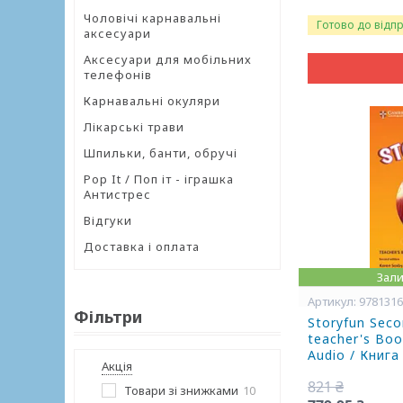
Чоловічі карнавальні
Готово до відп
аксесуари
Аксесуари для мобільних
телефонів
Карнавальні окуляри
Лікарські трави
Шпильки, банти, обручі
Pop It / Поп іт - іграшка
Антистрес
Відгуки
Доставка і оплата
Зали
978131
Фільтри
Storyfun Secon
teacher's Bo
Audio / Книг
Акція
821 ₴
Товари зі знижками
10