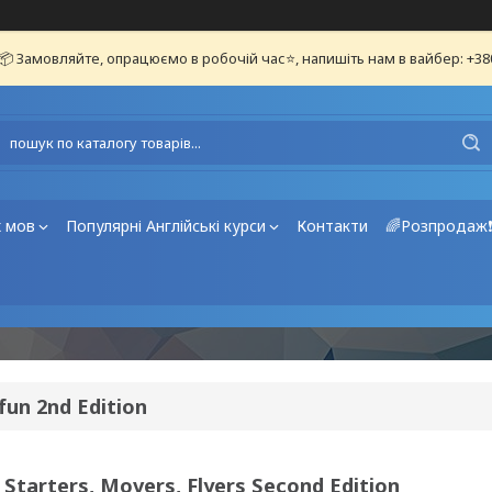
📦 Замовляйте, опрацюємо в робочій час⭐, напишіть нам в вайбер: +3
х мов
Популярні Англійські курси
Контакти
🌈Розпродаж
fun 2nd Edition
 Starters, Movers, Flyers Second Edition