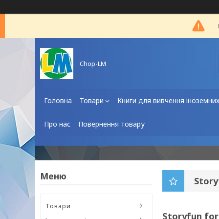
Chop-LM
Головна
Товари
Книги для вивчення іноземни
Про нас
Повернення товару
Story
Товари
Storyfun for