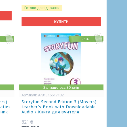
Готово до відправки
КУПИТИ
–5%
Залишилось 30 днів
9781316617182
ers)
Storyfun Second Edition 3 (Movers)
vities
teacher's Book with Downloadable
чник
Audio / Книга для вчителя
821 ₴