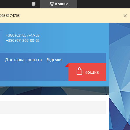
Кошик
80638574763
+380 (63) 857-47-63
+380 (97) 367-00-65
❗
Доставка і оплата
Відгуки
Кошик