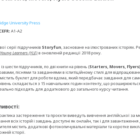
dge University Press
CEFR:
A1-A2
ої серії підручників
Storyfun
, засноване на ілюстрованих історіях.
Young Learners (YLE)
в оновленій редакції 2018 року.
із шести підручників, по дві книги на рівень (
Starters, Movers, Flyers
авами, піснями та завданнями в іспитіційному стилі для відпрацюван
 містить буклет для роботи вдома, який передбачає завдання для сам
івень складається з 15 навчальних годин контенту, що розширюються 
 ідеально підходять для додаткового до загального курсу читання.
ивості:
актика застереження та проєкти виведуть вивчення англійської за м
ання всіх історій і завдань доступні як онлайн, так і для завантаження 
ителя містить додаткові фотокопичувальні матеріали та коротке вик
жній історії.