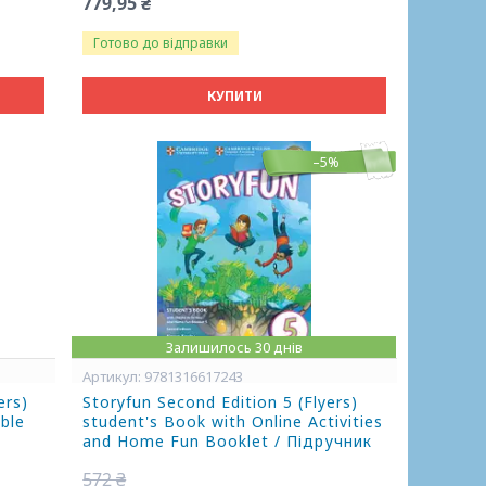
779,95 ₴
Готово до відправки
КУПИТИ
–5%
Залишилось 30 днів
9781316617243
ers)
Storyfun Second Edition 5 (Flyers)
ble
student's Book with Online Activities
and Home Fun Booklet / Підручник
572 ₴