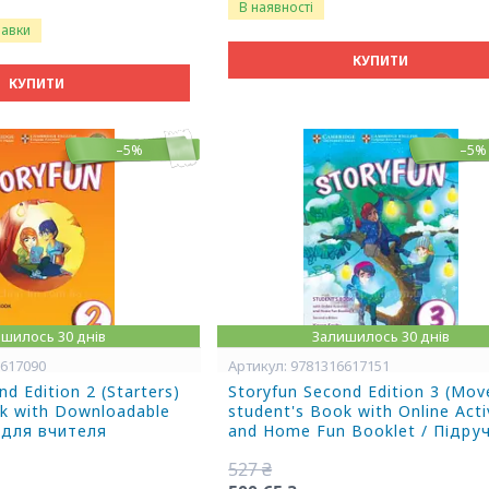
В наявності
равки
КУПИТИ
КУПИТИ
–5%
–5%
шилось 30 днів
Залишилось 30 днів
6617090
9781316617151
d Edition 2 (Starters)
Storyfun Second Edition 3 (Mov
ok with Downloadable
student's Book with Online Acti
а для вчителя
and Home Fun Booklet / Підру
527 ₴