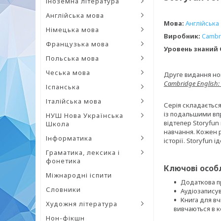
Іноземна література
Англійська мова
Мова:
Англійська
Німецька мова
Виробник:
Cambri
Французька мова
Уровень знаний 
Польська мова
Чеська мова
Друге видання нов
Cambridge English: 
Іспанська
Італійська мова
Серія складається 
із подальшими впр
НУШ Нова Українська
відтепер Storyfun
Школа
навчання. Кожен р
Інформатика
історії. Storyfun
Граматика, лексика і
фонетика
Ключові особл
Міжнародні іспити
Додаткова пр
Словники
Аудіозаписув
Книга для вч
Художня література
вивчаються в ко
Нон-фікшн