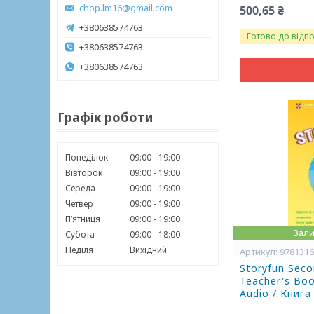
chop.lm16@gmail.com
500,65 ₴
+380638574763
Готово до відп
+380638574763
+380638574763
Графік роботи
Понеділок
09:00
19:00
Вівторок
09:00
19:00
Середа
09:00
19:00
Четвер
09:00
19:00
Пʼятниця
09:00
19:00
Зали
Субота
09:00
18:00
Неділя
Вихідний
978131
Storyfun Secon
Teacher's Bo
Audio / Книг