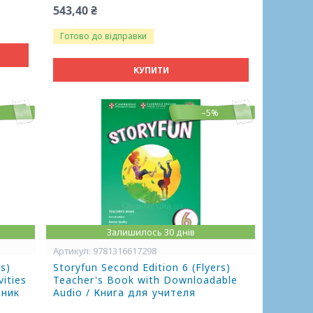
543,40 ₴
Готово до відправки
КУПИТИ
–5%
Залишилось 30 днів
9781316617298
rs)
Storyfun Second Edition 6 (Flyers)
vities
Teacher's Book with Downloadable
чник
Audio / Книга для учителя