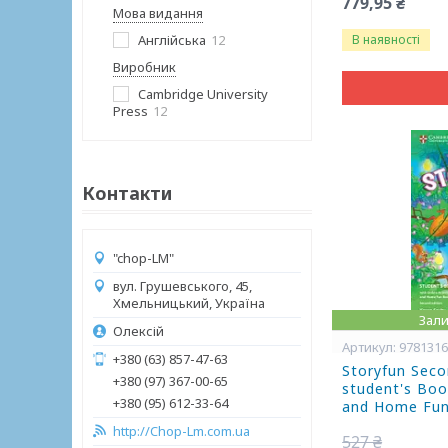
779,95 ₴
Мова видання
Англійська
12
В наявності
Виробник
Cambridge University
Press
12
Контакти
"chop-LM"
вул. Грушевського, 45,
Хмельницький, Україна
Зали
Олексій
978131
+380 (63) 857-47-63
Storyfun Seco
+380 (97) 367-00-65
student's Book
+380 (95) 612-33-64
and Home Fun
http://Chop-Lm.com.ua
527 ₴