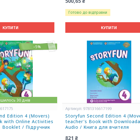
500,65 ₴
Готово до відправки
КУПИТИ
КУПИТИ
–5%
шилось 30 днів
6617175
9781316617199
nd Edition 4 (Movers)
Storyfun Second Edition 4 (Mov
 with Online Activities
teacher's Book with Downloada
 Booklet / Підручник
Audio / Книга для вчителя
821 ₴