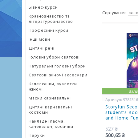
Бізнес-курси
Країнознавство та
літературознавство
Професійні курси
Інші мови
Дитячі речі
Головні убори святкові
Натуральні головні убори
Святкові жіночі аксесуари
Капелюшки, вуалетки
жіночі
Зали
Маски карнавальні
978131
Storyfun Secon
Дитячі карнавальні
костюми
student's Book
and Home Fun
Накладні пасма,
канекалон, косички
527 ₴
500,65 ₴
Перуки