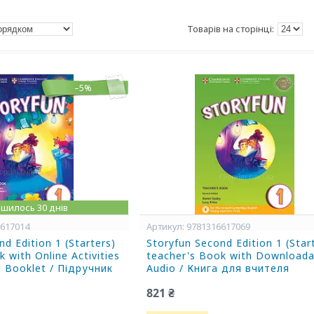
–5%
шилось 30 днів
6617014
9781316617069
d Edition 1 (Starters)
Storyfun Second Edition 1 (Star
 with Online Activities
teacher's Book with Downloada
 Booklet / Підручник
Audio / Книга для вчителя
821 ₴