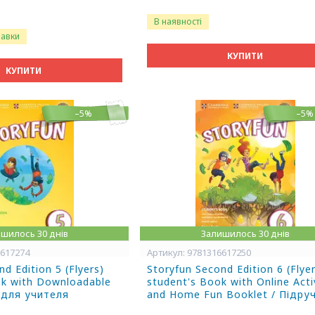
В наявності
равки
КУПИТИ
КУПИТИ
–5%
–5%
шилось 30 днів
Залишилось 30 днів
6617274
9781316617250
d Edition 5 (Flyers)
Storyfun Second Edition 6 (Flye
ok with Downloadable
student's Book with Online Acti
а для учителя
and Home Fun Booklet / Підру