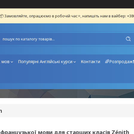
📦 Замовляйте, опрацюємо в робочій час⭐, напишіть нам в вайбер: +3
х мов
Популярні Англійські курси
Контакти
🌈Розпродаж
h
з французької мови для старших класів Zénith