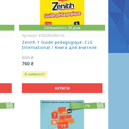
Залишилось 28 днів
9782090386103
E
Zenith 1 Guide pedagogique: CLE
International / Книга для вчителя
800 ₴
760 ₴
В наявності
КУПИТИ
–3%