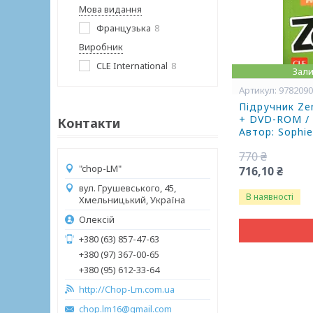
Мова видання
Французька
8
Виробник
CLE International
8
Зали
978209
Підручник Zen
+ DVD-ROM / C
Контакти
Автор: Sophi
770 ₴
"chop-LM"
716,10 ₴
вул. Грушевського, 45,
В наявності
Хмельницький, Україна
Олексій
+380 (63) 857-47-63
+380 (97) 367-00-65
+380 (95) 612-33-64
http://Chop-Lm.com.ua
chop.lm16@gmail.com