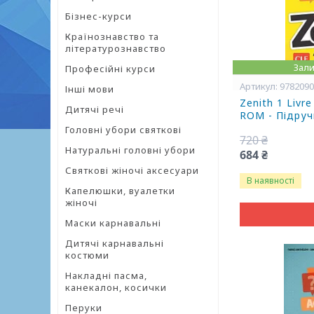
Бізнес-курси
Країнознавство та
літературознавство
Зали
Професійні курси
978209
Інші мови
Zenith 1 Livr
Дитячі речі
ROM - Підручн
Головні убори святкові
720 ₴
Натуральні головні убори
684 ₴
Святкові жіночі аксесуари
В наявності
Капелюшки, вуалетки
жіночі
Маски карнавальні
Дитячі карнавальні
костюми
Накладні пасма,
канекалон, косички
Перуки