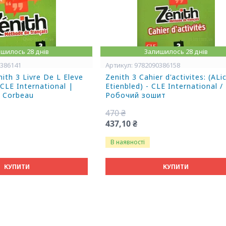
шилось 28 днів
Залишилось 28 днів
0386141
9782090386158
ith 3 Livre De L Eleve
Zenith 3 Cahier d'activites: (ALi
LE International |
Etienbled) - CLE International /
e Corbeau
Робочий зошит
470 ₴
437,10 ₴
В наявності
КУПИТИ
КУПИТИ