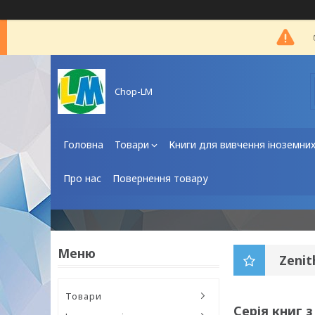
Chop-LM
Головна
Товари
Книги для вивчення іноземни
Про нас
Повернення товару
Zenit
Товари
Серія книг 