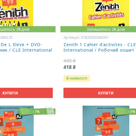
шилось 28 днів
Залишилось 28 днів
0386325
9782090386097
e De L Eleve + DVD-
Zenith 1 Cahier d'activites - CL
ик / CLE International
International / Робочий зошит
440 ₴
418 ₴
В наявності
КУПИТИ
КУПИТИ
–7%
–3%