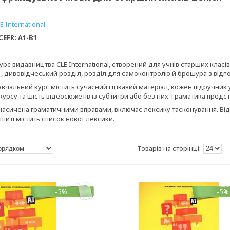
E International
EFR: A1-B1
рс видавництва CLE International, створений для учнів старших класів (
1
, дивовідчеський розділ, розділ для самоконтролю й брошура з відп
вчальний курс містить сучасний і цікавий матеріал, кожен підручник
курсу та шість відеосюжетів із субтитри або без них. Граматика предс
асичена граматичними вправами, включає лексику тасконування. Відп
шиті містить список нової лексики.
–5%
–5%