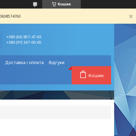
Кошик
80638574763
+380 (63) 857-47-63
+380 (97) 367-00-65
❗
Доставка і оплата
Відгуки
Кошик