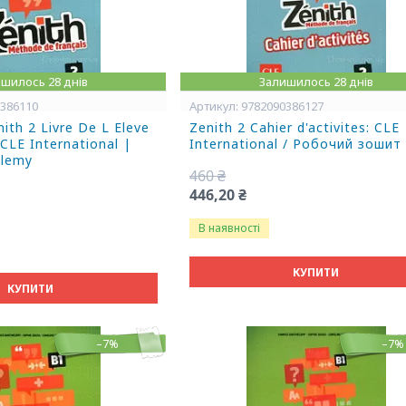
шилось 28 днів
Залишилось 28 днів
0386110
9782090386127
ith 2 Livre De L Eleve
Zenith 2 Cahier d'activites: CLE
LE International |
International / Робочий зошит
elemy
460 ₴
446,20 ₴
В наявності
КУПИТИ
КУПИТИ
–7%
–7%