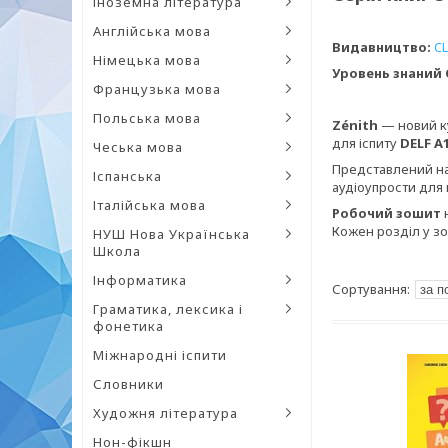
Іноземна література
Англійська мова
Видавництво:
CL
Німецька мова
Уровень знаний C
Французька мова
Польська мова
Zénith
— новий ку
для іспиту
DELF A
Чеська мова
Представлений на
Іспанська
аудіоупрости для 
Італійська мова
Робочий зошит
н
Кожен розділ у зо
НУШ Нова Українська
Школа
Інформатика
Граматика, лексика і
фонетика
Міжнародні іспити
Словники
Художня література
Нон-фікшн