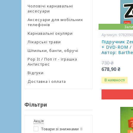
Чоловічі карнавальні
аксесуари
Аксесуари для мобільних
телефонів
Зали
Карнавальні окуляри
978209
Підручник Zen
Лікарські трави
+ DVD-ROM / C
Шпильки, банти, обручі
Автор: Barth
Pop It / Поп іт - іграшка
730 ₴
Антистрес
678,90 ₴
Відгуки
В наявності
Доставка і оплата
Фільтри
Акція
Товари зі знижками
8