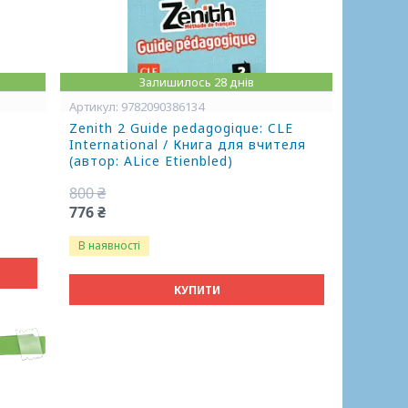
Залишилось 28 днів
9782090386134
Zenith 2 Guide pedagogique: CLE
International / Книга для вчителя
(автор: ALice Etienbled)
800 ₴
776 ₴
В наявності
КУПИТИ