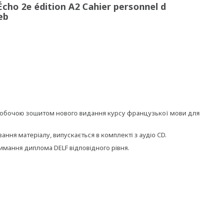
ho 2e édition A2 Cahier personnel d
eb
робочою зошитом нового видання курсу французької мови для
ння матеріалу, випускається в комплекті з аудіо CD.
римання диплома DELF відповідного рівня.