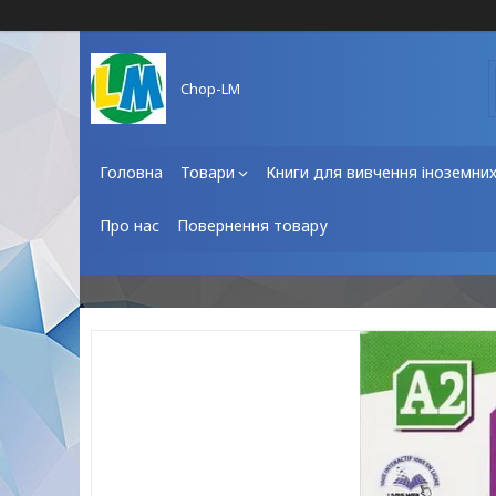
Chop-LM
Головна
Товари
Книги для вивчення іноземни
Про нас
Повернення товару