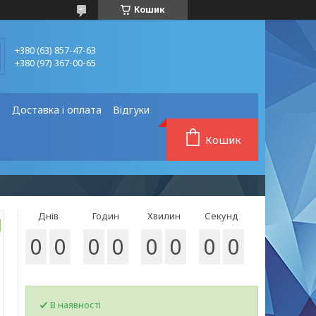
Кошик
+380 (63) 857-47-63
+380 (97) 367-00-65
❗
Доставка і оплата
Відгуки
Кошик
Днів
Годин
Хвилин
Секунд
0
0
0
0
0
0
0
0
В наявності