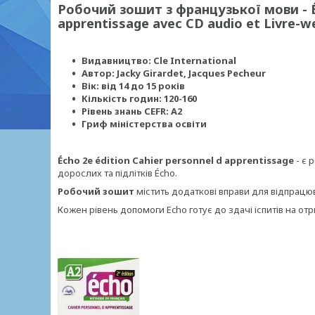
Робочий зошит з французької мови - Éc
apprentissage avec CD audio et Livre-w
Видавництво: Cle International
Автор: Jacky Girardet, Jacques Pecheur
Вік: від 14 до 15 років
Кількість годин: 120-160
Рівень знань CEFR: A2
Гриф міністерства освіти
Écho 2e édition Cahier personnel d apprentissage
- є 
дорослих та підлітків Écho.
Робочий зошит
містить додаткові вправи для відпрацюва
Кожен рівень допомоги Echo готує до здачі іспитів на от