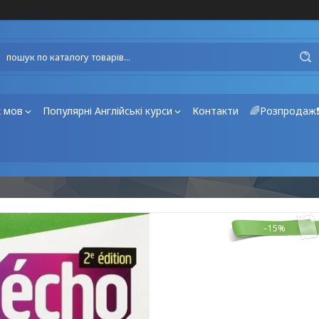
х мов
Популярні Англійські курси
Контакти
🌈Розпродаж
–15%