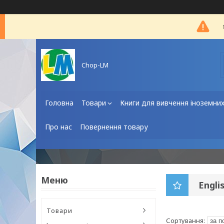
Chop-LM
Головна
Товари
Книги для вивчення іноземни
Про нас
Повернення товару
Engli
Товари