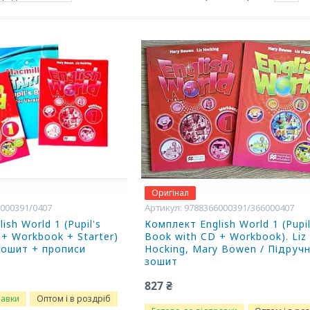
Оригінал
000391/0407
9788366000391/366000407
ish World 1 (Pupil's
Комплект English World 1 (Pupil
 + Workbook + Starter)
Book with CD + Workbook). Liz
зошит + прописи
Hocking, Mary Bowen / Підруч
зошит
827 ₴
равки
Оптом і в роздріб