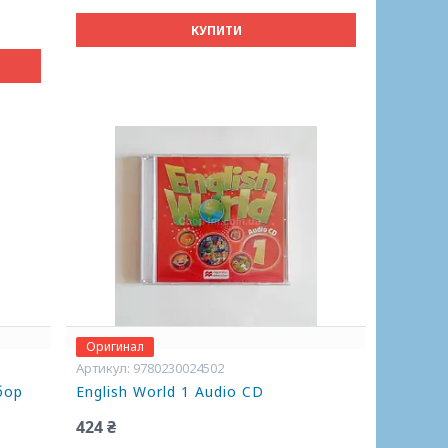
КУПИТИ
Оригинал
9780230024502
абор
English World 1 Audio CD
424 ₴