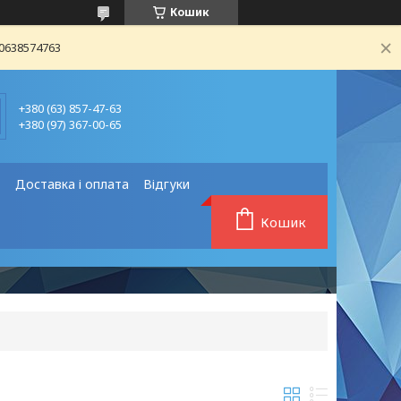
Кошик
80638574763
+380 (63) 857-47-63
+380 (97) 367-00-65
❗
Доставка і оплата
Відгуки
Кошик