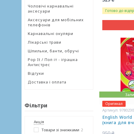
Чоловічі карнавальні
Готово до відп
аксесуари
Аксесуари для мобільних
телефонів
Карнавальні окуляри
Лікарські трави
Шпильки, банти, обручі
Pop It / Поп іт - іграшка
Антистрес
Відгуки
Доставка і оплата
Зали
Оригинал
Фільтри
978023
English World
Акція
(книга для в
Товари зі знижками
2
950 ₴