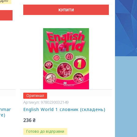
здріб
КУПИТИ
Оригинал
9780230032149
ammar
English World 1 словник (складень)
re)
236 ₴
Готово до відправки