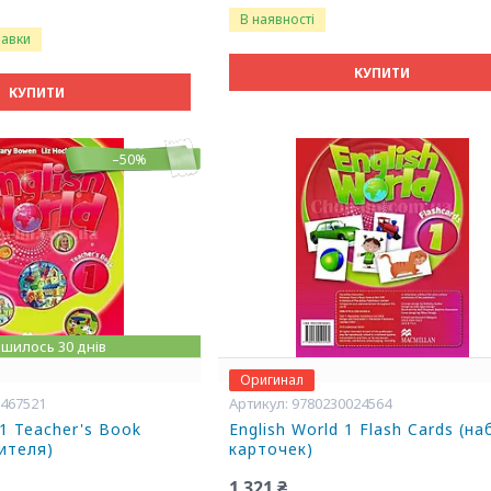
В наявності
равки
КУПИТИ
КУПИТИ
–50%
шилось 30 днів
Оригинал
0467521
9780230024564
 1 Teacher's Book
English World 1 Flash Cards (н
чителя)
карточек)
1 321 ₴