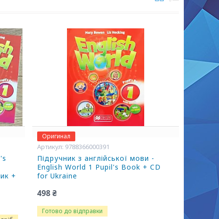
Оригинал
9788366000391
's
Підручник з англійської мови -
English World 1 Pupil's Book + CD
ник +
for Ukraine
498 ₴
Готово до відправки