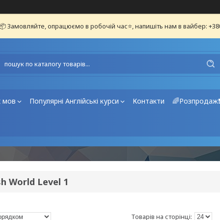
📦 Замовляйте, опрацюємо в робочій час⭐, напишіть нам в вайбер: +3
х мов
Популярні Англійські курси
Контакти
🌈Розпродаж
sh World Level 1