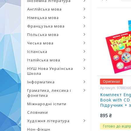
Іноземна література
Англійська мова
Німецька мова
Французька мова
Польська мова
Чеська мова
Іспанська
Італійська мова
НУШ Нова Українська
Школа
Оригинал
Інформатика
9788366
Граматика, лексика і
Комплект Engl
фонетика
Book with CD
Міжнародні іспити
Підручник + 
Словники
895 ₴
Художня література
Готово до відп
Нон-фікшн