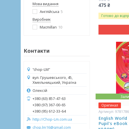
Мова видання
475 ₴
Англійська
5
Готово до відп
Виробник
Macmillan
10
Контакти
"chop-LM"
вул. Грушевського, 45,
Хмельницький, Україна
Олексій
Зали
+380 (63) 857-47-63
+380 (97) 367-00-65
Оригинал
+380 (95) 612-33-64
978178
English World
http://Chop-Lm.com.ua
Pupil's eBook
chop.lm16@gmail.com
кодом)