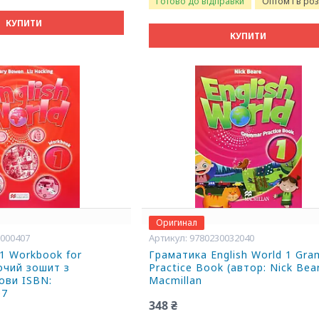
Готово до відправки
Оптом і в ро
КУПИТИ
КУПИТИ
Оригинал
6000407
9780230032040
 1 Workbook for
Граматика English World 1 Gr
бочий зошит з
Practice Book (автор: Nick Bea
ови ISBN:
Macmillan
07
348 ₴