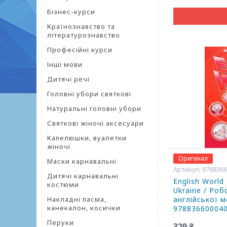
Бізнес-курси
Країнознавство та
літературознавство
Професійні курси
Інші мови
Дитячі речі
Головні убори святкові
Натуральні головні убори
Святкові жіночі аксесуари
Капелюшки, вуалетки
жіночі
Оригинал
Маски карнавальні
978836
Дитячі карнавальні
English World
костюми
Ukraine / Ро
Накладні пасма,
англійської м
канекалон, косички
97883660004
Перуки
329 ₴